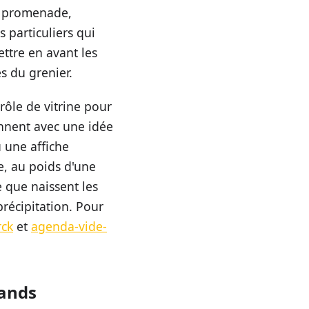
e promenade,
s particuliers qui
ttre en avant les
és du grenier.
ôle de vitrine pour
ennent avec une idée
u une affiche
e, au poids d'une
 que naissent les
précipitation. Pour
rck
et
agenda-vide-
tands