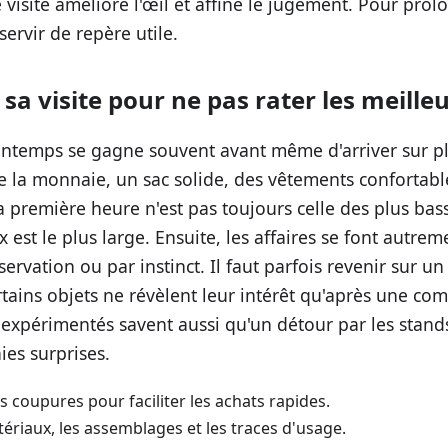
isite améliore l'œil et affine le jugement. Pour prolo
ervir de repère utile.
sa visite pour ne pas rater les meilleu
ntemps se gagne souvent avant même d'arriver sur plac
 de la monnaie, un sac solide, des vêtements confortab
a première heure n'est pas toujours celle des plus bas
ix est le plus large. Ensuite, les affaires se font autrem
ervation ou par instinct. Il faut parfois revenir sur u
rtains objets ne révèlent leur intérêt qu'après une co
 expérimentés savent aussi qu'un détour par les stands
ies surprises.
s coupures pour faciliter les achats rapides.
ériaux, les assemblages et les traces d'usage.