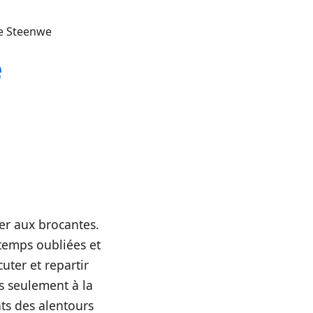
de Steenwe
e
ier aux brocantes.
gtemps oubliées et
cuter et repartir
s seulement à la
nts des alentours