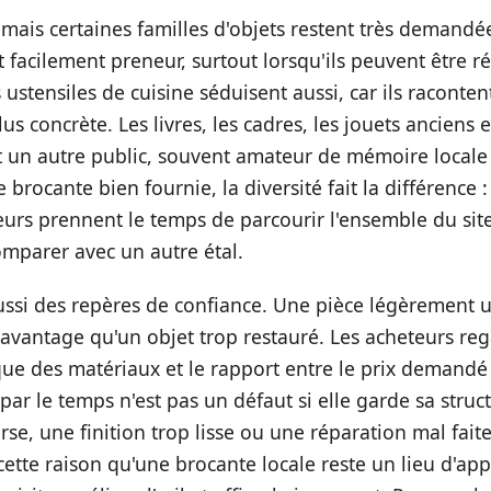
 mais certaines familles d'objets restent très demand
nt facilement preneur, surtout lorsqu'ils peuvent être ré
 ustensiles de cuisine séduisent aussi, car ils racont
lus concrète. Les livres, les cadres, les jouets anciens e
ent un autre public, souvent amateur de mémoire local
 brocante bien fournie, la diversité fait la différence :
iteurs prennent le temps de parcourir l'ensemble du sit
comparer avec un autre étal.
ussi des repères de confiance. Une pièce légèrement 
avantage qu'un objet trop restauré. Les acheteurs re
ue des matériaux et le rapport entre le prix demandé e
ar le temps n'est pas un défaut si elle garde sa struc
rse, une finition trop lisse ou une réparation mal faite
r cette raison qu'une brocante locale reste un lieu d'ap