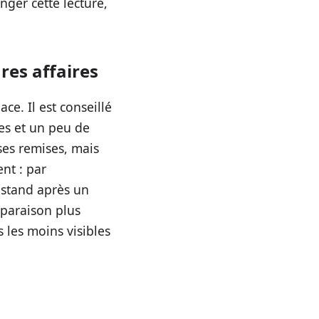
nger cette lecture,
res affaires
e. Il est conseillé
les et un peu de
ses remises, mais
ent : par
n stand après un
mparaison plus
 les moins visibles